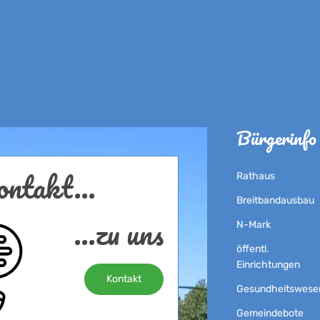
Bürgerinfo
ntakt...
Rathaus
Breitbandausbau
...zu uns
N-Mark
öffentl.
Einrichtungen
Kontakt
Gesundheitswese
Gemeindebote