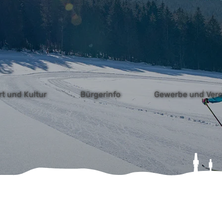
ebcam
Onlinedienste
Bürgermeldung
Prosp
rt und Kultur
Bürgerinfo
Gewerbe und Vere