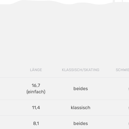
LÄNGE
KLASSISCH/SKATING
SCHWI
16,7
beides
(einfach)
11,4
klassisch
8,1
beides