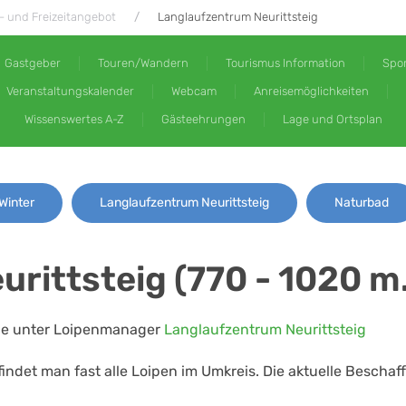
- und Freizeitangebot
Langlaufzentrum Neurittsteig
Gastgeber
Touren/Wandern
Tourismus Information
Spor
Veranstaltungskalender
Webcam
Anreisemöglichkeiten
Wissenswertes A-Z
Gästeehrungen
Lage und Ortsplan
Winter
Langlaufzentrum Neurittsteig
Naturbad
ittsteig (770 - 1020 m. 
 Sie unter Loipenmanager
Langlaufzentrum Neurittsteig
findet man fast alle Loipen im Umkreis. Die aktuelle Bescha