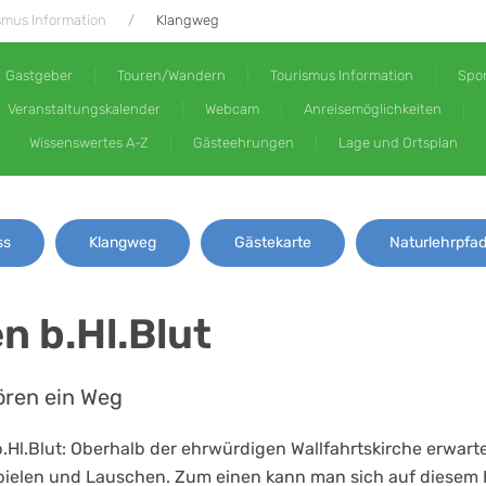
smus Information
Klangweg
Gastgeber
Touren/Wandern
Tourismus Information
Spor
Veranstaltungskalender
Webcam
Anreisemöglichkeiten
Wissenswertes A-Z
Gästeehrungen
Lage und Ortsplan
ss
Klangweg
Gästekarte
Naturlehrpfa
 b.Hl.Blut
ören ein Weg
 b.Hl.Blut: Oberhalb der ehrwürdigen Wallfahrtskirche erwa
pielen und Lauschen. Zum einen kann man sich auf diesem 