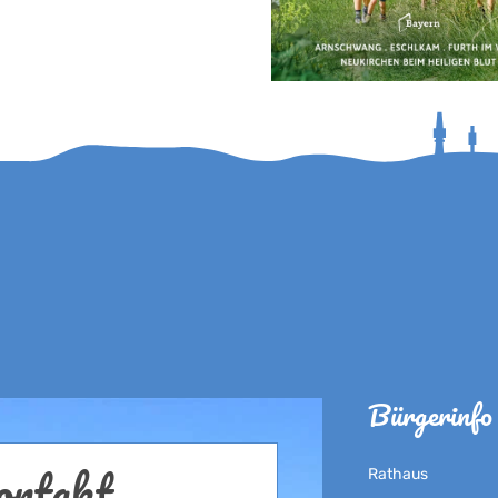
Bürgerinfo
ntakt...
Rathaus