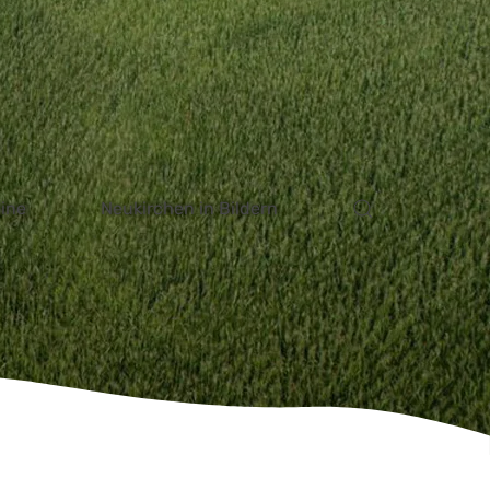
ektanfrage
Kontakt
Unterkunft finden
ine
Neukirchen in Bildern