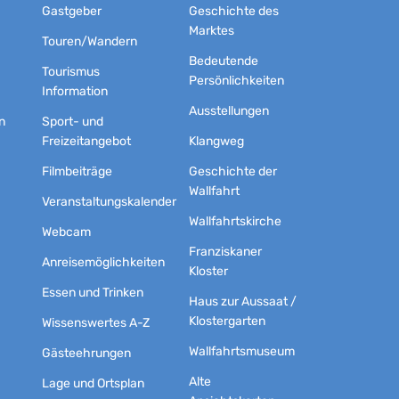
Gastgeber
Geschichte des
Marktes
Touren/Wandern
Bedeutende
Tourismus
Persönlichkeiten
Information
Ausstellungen
n
Sport- und
Freizeitangebot
Klangweg
Filmbeiträge
Geschichte der
Wallfahrt
Veranstaltungskalender
Wallfahrtskirche
Webcam
Franziskaner
Anreisemöglichkeiten
Kloster
Essen und Trinken
Haus zur Aussaat /
Klostergarten
Wissenswertes A-Z
Wallfahrtsmuseum
Gästeehrungen
Alte
Lage und Ortsplan