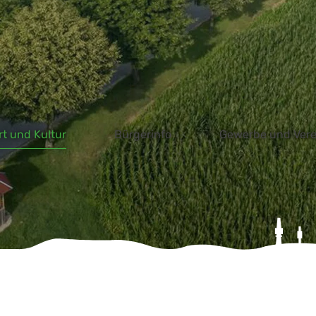
ebcam
Onlinedienste
Bürgermeldung
Prosp
rt und Kultur
Bürgerinfo
Gewerbe und Vere