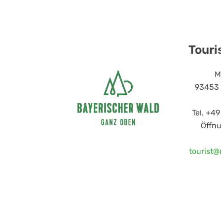
Touri
M
93453 
Tel. +49
Öffn
tourist@