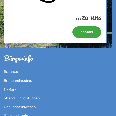
...zu uns
Kontakt
Bürgerinfo
Rathaus
Breitbandausbau
N-Mark
öffentl. Einrichtungen
Gesundheitswesen
Gemeindebote