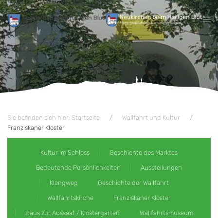
Zum Hauptinhalt springen
Sie befinden sich hier: Startseite
Wallfahrt und Kultur
Franziskaner Kloster
Kultur im Schloss
Geschichte des Marktes
Bedeutende Persönlichkeiten
Ausstellungen
Klangweg
Geschichte der Wallfahrt
Wallfahrtskirche
Franziskaner Kloster
Haus zur Aussaat / Klostergarten
Wallfahrtsmuseum