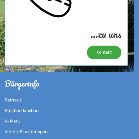
...zu uns
Kontakt
Bürgerinfo
Rathaus
Breitbandausbau
N-Mark
öffentl. Einrichtungen