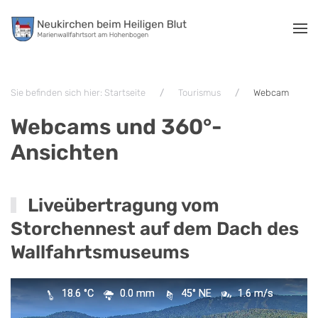
Zum Hauptinhalt springen
Sie befinden sich hier: Startseite
Tourismus
Webcam
Webcams und 360°-
Ansichten
Liveübertragung vom
Storchennest auf dem Dach des
Wallfahrtsmuseums
18.6 °C
0.0 mm
45° NE
1.6 m/s