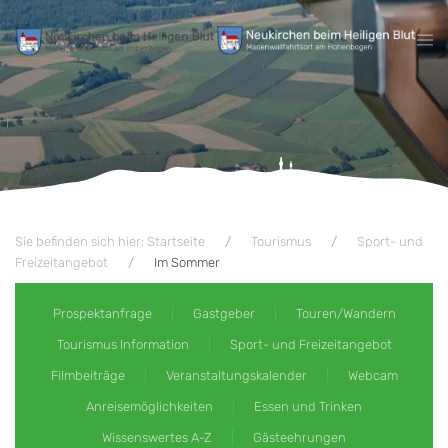
Zum Hauptinhalt springen
Sie befinden sich hier: Startseite
Tourismus
Sport- und
Freizeitangebot
Im Sommer
Prospektanfrage
Gastgeber
Touren/Wandern
Tourismus Information
Sport- und Freizeitangebot
Filmbeiträge
Veranstaltungskalender
Webcam
Anreisemöglichkeiten
Essen und Trinken
Wissenswertes A-Z
Gästeehrungen