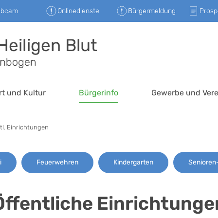
ebcam
Onlinedienste
Bürgermeldung
Prosp
rt und Kultur
Bürgerinfo
Gewerbe und Vere
tl. Einrichtungen
i
Feuerwehren
Kindergarten
Seniore
Öffentliche Einrichtunge