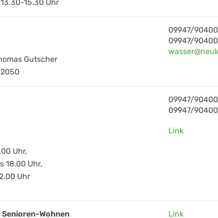
 13.30-15.30 Uhr
09947/9040
09947/90400
wasser@neuk
Thomas Gutscher
42050
09947/9040
09947/9040
Link
.00 Uhr,
s 18.00 Uhr,
2.00 Uhr
 Senioren-Wohnen
Link