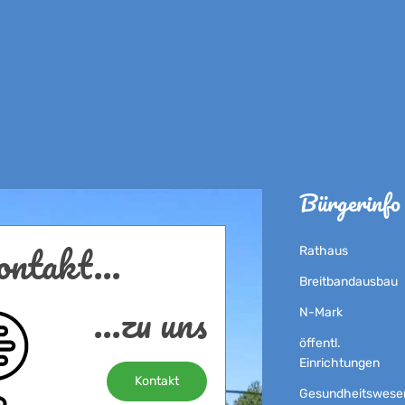
Bürgerinfo
ntakt...
Rathaus
Breitbandausbau
...zu uns
N-Mark
öffentl.
Einrichtungen
Kontakt
Gesundheitswese