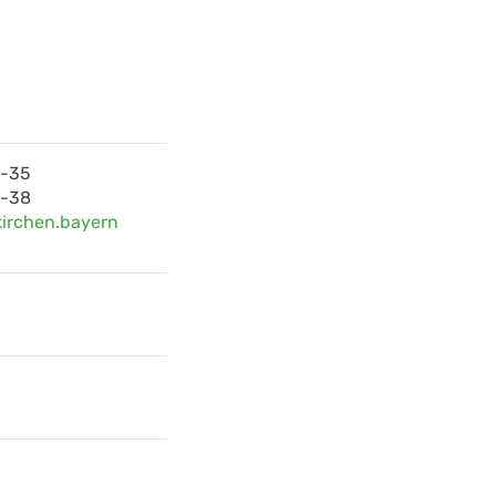
0-35
0-38
irchen.bayern