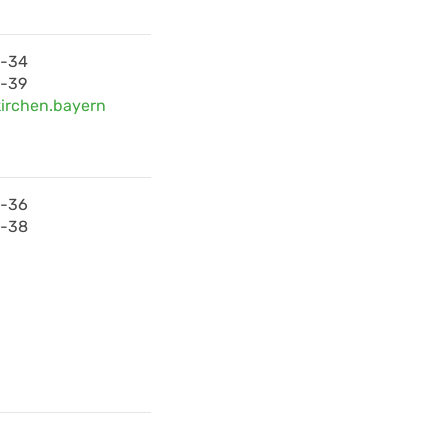
0-34
-39
irchen.bayern
0-36
0-38