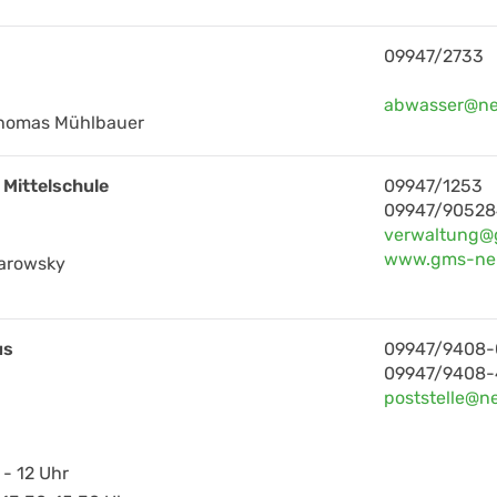
09947/2733
abwasser@ne
Thomas Mühlbauer
 Mittelschule
09947/1253
09947/90528
verwaltung@
www.gms-neu
harowsky
us
09947/9408-
09947/9408-
poststelle@n
 - 12 Uhr