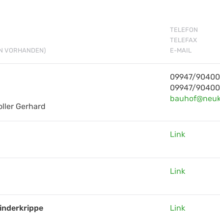
TELEFON
TELEFAX
N VORHANDEN)
E-MAIL
09947/9040
09947/9040
bauhof@neuk
ller Gerhard
Link
Link
inderkrippe
Link