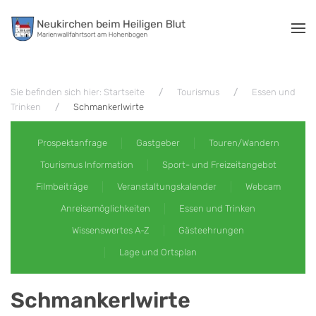
Zum Hauptinhalt springen
Sie befinden sich hier: Startseite
Tourismus
Essen und
Trinken
Schmankerlwirte
Prospektanfrage
Gastgeber
Touren/Wandern
Tourismus Information
Sport- und Freizeitangebot
Filmbeiträge
Veranstaltungskalender
Webcam
Anreisemöglichkeiten
Essen und Trinken
Wissenswertes A-Z
Gästeehrungen
Lage und Ortsplan
Schmankerlwirte