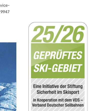
vice-
 9947