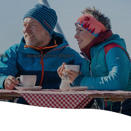
ektanfrage
Kontakt
Unterkunft finden
ine
Neukirchen in Bildern