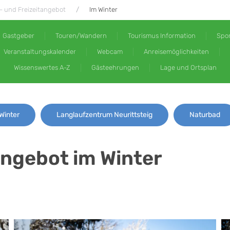
- und Freizeitangebot
Im Winter
Gastgeber
Touren/Wandern
Tourismus Information
Spor
Veranstaltungskalender
Webcam
Anreisemöglichkeiten
Wissenswertes A-Z
Gästeehrungen
Lage und Ortsplan
Winter
Langlaufzentrum Neurittsteig
Naturbad
angebot im Winter