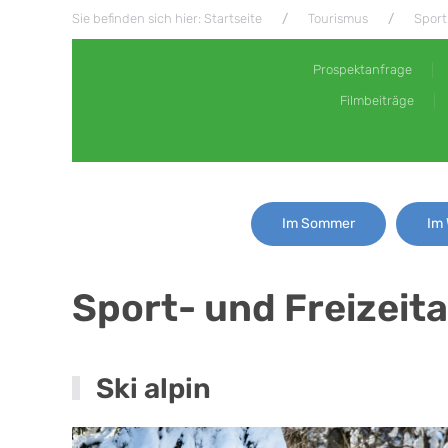
Sie befinden sich hier: Startseite
Tourismus
Sport
Prospektanfrage
Filmbeiträge
Im Sommer
Im 
Sport- und Freizeit
Ski alpin