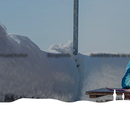
ebcam
Onlinedienste
Bürgermeldung
Prosp
rt und Kultur
Bürgerinfo
Gewerbe und Vere