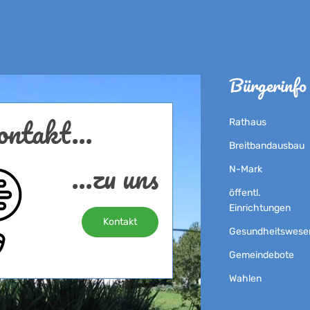
Bürgerinfo
ntakt...
Rathaus
Breitbandausbau
...zu uns
N-Mark
öffentl.
Einrichtungen
Kontakt
Gesundheitswese
Gemeindebote
Wahlen