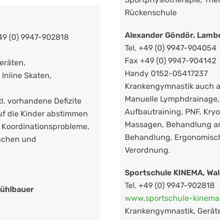
Rückenschule
Alexander Göndör. Lambe
+49 (0) 9947-902818
Tel. +49 (0) 9947-904054
Fax +49 (0) 9947-904142
eräten,
Handy 0152-05417237
Inline Skaten,
Krankengymnastik auch a
Manuelle Lymphdrainage, 
l. vorhandene Defizite
Aufbautraining, PNF, Kryo
f die Kinder abstimmen
Massagen, Behandlung am
 Koordinationsprobleme,
Behandlung, Ergonomisch
ächen und
Verordnung.
Sportschule KINEMA, Wal
Tel. +49 (0) 9947-902818
Mühlbauer
www.sportschule-kinema
Krankengymnastik, Gerät
einmedizin