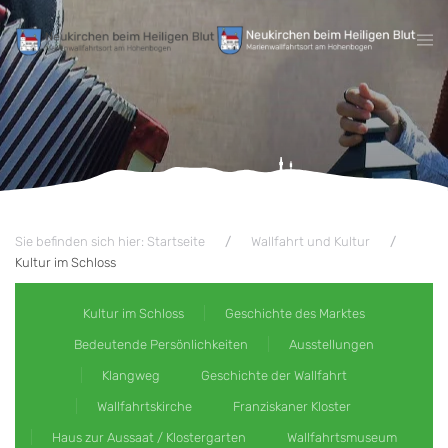
Zum Hauptinhalt springen
Sie befinden sich hier: Startseite
Wallfahrt und Kultur
Kultur im Schloss
Kultur im Schloss
Geschichte des Marktes
Bedeutende Persönlichkeiten
Ausstellungen
Klangweg
Geschichte der Wallfahrt
Wallfahrtskirche
Franziskaner Kloster
Haus zur Aussaat / Klostergarten
Wallfahrtsmuseum