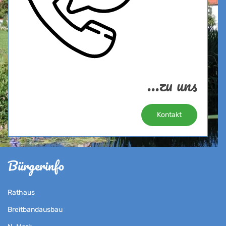
...zu uns
Kontakt
Bürgerinfo
Rathaus
Breitbandausbau