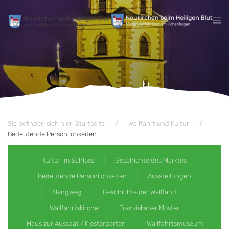
Zum Hauptinhalt springen
Sie befinden sich hier: Startseite
Wallfahrt und Kultur
Bedeutende Persönlichkeiten
Kultur im Schloss
Geschichte des Marktes
Bedeutende Persönlichkeiten
Ausstellungen
Klangweg
Geschichte der Wallfahrt
Wallfahrtskirche
Franziskaner Kloster
Haus zur Aussaat / Klostergarten
Wallfahrtsmuseum