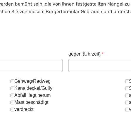
 werden bemüht sein, die von Ihnen festgestellten Mängel z
 Machen Sie von diesem Bürgerformular Gebrauch und unterstü
gegen (Uhrzeit)
*
:
Gehweg/Radweg
Kanaldeckel/Gully
Abfall liegt herum
a
Mast beschädigt
verdreckt