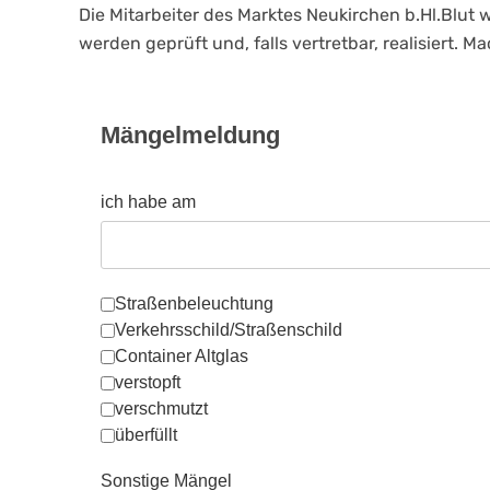
Die Mitarbeiter des Marktes Neukirchen b.Hl.Blut
werden geprüft und, falls vertretbar, realisiert.
Mängelmeldung
ich habe am
folgende Mängel festgestellt
Straßenbeleuchtung
Verkehrsschild/Straßenschild
Container Altglas
verstopft
verschmutzt
überfüllt
Sonstige Mängel