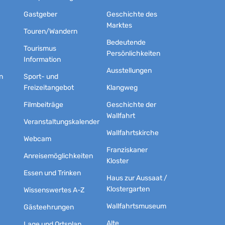
Gastgeber
Geschichte des
Marktes
Touren/Wandern
Bedeutende
Tourismus
Persönlichkeiten
Information
Ausstellungen
n
Sport- und
Freizeitangebot
Klangweg
Filmbeiträge
Geschichte der
Wallfahrt
Veranstaltungskalender
Wallfahrtskirche
Webcam
Franziskaner
Anreisemöglichkeiten
Kloster
Essen und Trinken
Haus zur Aussaat /
Klostergarten
Wissenswertes A-Z
Wallfahrtsmuseum
Gästeehrungen
Alte
Lage und Ortsplan