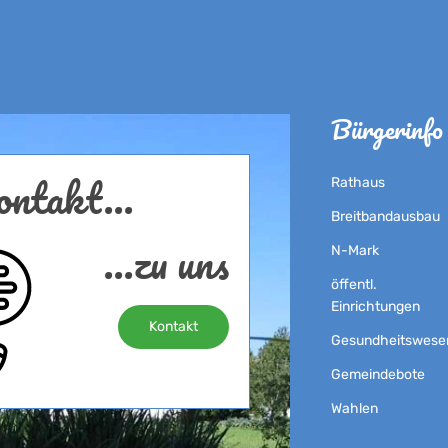
Bürgerinfo
ntakt...
Rathaus
Breitbandausbau
...zu uns
N-Mark
öffentl.
Einrichtungen
Kontakt
Gesundheitswese
Gemeindebote
Wahlen