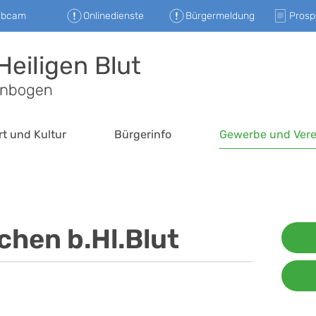
ebcam
Onlinedienste
Bürgermeldung
Prosp
rt und Kultur
Bürgerinfo
Gewerbe und Vere
hen b.Hl.Blut