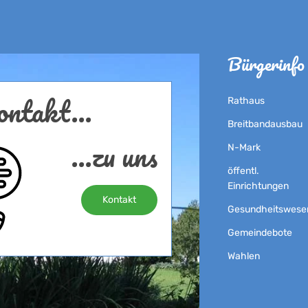
Bürgerinfo
ntakt...
Rathaus
Breitbandausbau
...zu uns
N-Mark
öffentl.
Einrichtungen
Kontakt
Gesundheitswese
Gemeindebote
Wahlen