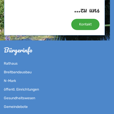
...zu uns
Kontakt
Bürgerinfo
Rathaus
Breitbandausbau
N-Mark
öffentl. Einrichtungen
Gesundheitswesen
Gemeindebote