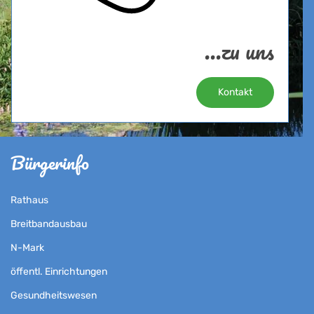
...zu uns
Kontakt
Bürgerinfo
Rathaus
Breitbandausbau
N-Mark
öffentl. Einrichtungen
Gesundheitswesen