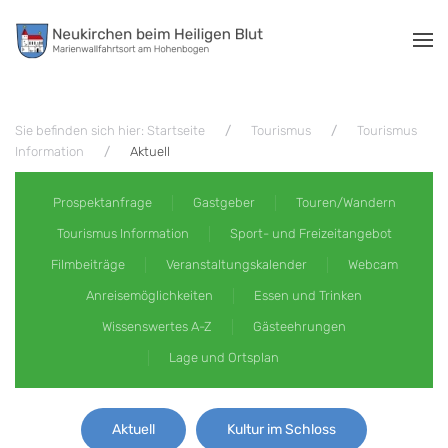
Zum Hauptinhalt springen
Sie befinden sich hier: Startseite
Tourismus
Tourismus
Information
Aktuell
Prospektanfrage
Gastgeber
Touren/Wandern
Tourismus Information
Sport- und Freizeitangebot
Filmbeiträge
Veranstaltungskalender
Webcam
Anreisemöglichkeiten
Essen und Trinken
Wissenswertes A-Z
Gästeehrungen
Lage und Ortsplan
Aktuell
Kultur im Schloss