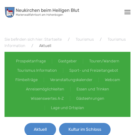
Zum Hauptinhalt springen
Sie befinden sich hier: Startseite
Tourismus
Tourismus
Information
Aktuell
Prospektanfrage
Gastgeber
Touren/Wandern
Tourismus Information
Sport- und Freizeitangebot
Filmbeiträge
Veranstaltungskalender
Webcam
Anreisemöglichkeiten
Essen und Trinken
Wissenswertes A-Z
Gästeehrungen
Lage und Ortsplan
Aktuell
Kultur im Schloss