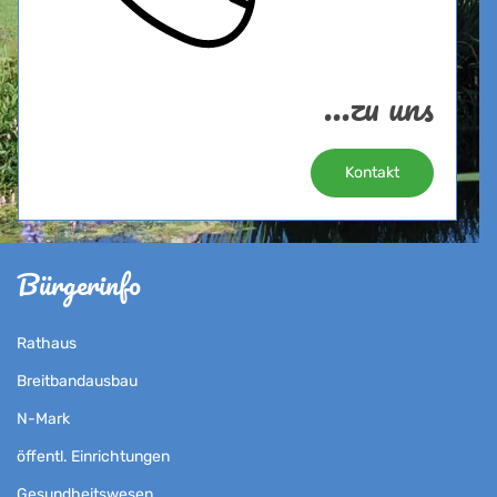
...zu uns
Kontakt
Bürgerinfo
Rathaus
Breitbandausbau
N-Mark
öffentl. Einrichtungen
Gesundheitswesen