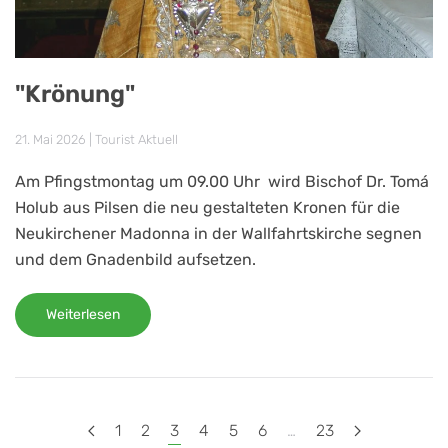
"Krönung"
21. Mai 2026
|
Tourist Aktuell
Am Pfingstmontag um 09.00 Uhr wird Bischof Dr. Tomá
Holub aus Pilsen die neu gestalteten Kronen für die
Neukirchener Madonna in der Wallfahrtskirche segnen
und dem Gnadenbild aufsetzen.
Weiterlesen
1
2
3
4
5
6
…
23