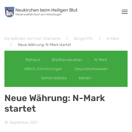
Zum Hauptinhalt springen
Sie befinden sich hier: Startseite
Bürgerinfo
N-Mark
Neue Währung: N-Mark startet
Rathaus
Breitbandausbau
N-Mark
öffentl. Einrichtungen
Gesundheitswesen
Gemeindebote
Wahlen
Neue Währung: N-Mark
startet
15. September 2011