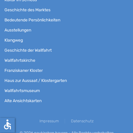
Geschichte des Marktes
Bedeutende Persönlichkeiten
Ausstellungen
Klangweg
Geschichte der Wallfahrt
Wallfahrtskirche
Franziskaner Kloster
Haus zur Aussaat / Klostergarten
Wallfahrtsmuseum
Alte Ansichtskarten
accessible
Impressum
Datenschutz
©
2026
neukirchen.bayern - Alle Rechte vorbehalten