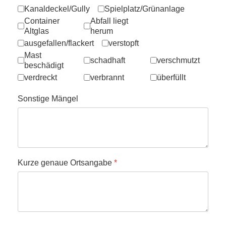
Kanaldeckel/Gully
Spielplatz/Grünanlage
Container
Abfall liegt
Altglas
herum
ausgefallen/flackert
verstopft
Mast
schadhaft
verschmutzt
beschädigt
verdreckt
verbrannt
überfüllt
Sonstige Mängel
Kurze genaue Ortsangabe
*