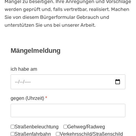
Mängel zu beseitigen. Ihre Anregungen und Vorschläge
werden geprüft und, falls vertretbar, realisiert. Machen
Sie von diesem Bürgerformular Gebrauch und
unterstützen Sie uns bei unserer Arbeit.
Mängelmeldung
ich habe am
gegen (Uhrzeit)
*
folgende Mängel festgestellt:
Straßenbeleuchtung
Gehweg/Radweg
Straßenfahrbahn
Verkehrsschild/Straßenschild