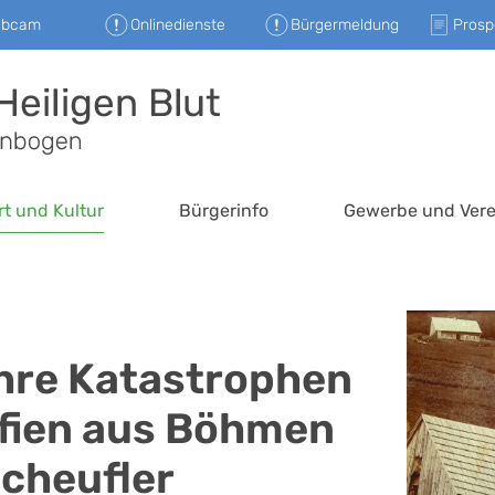
ebcam
Onlinedienste
Bürgermeldung
Prosp
rt und Kultur
Bürgerinfo
Gewerbe und Vere
ihre Katastrophen
afien aus Böhmen
cheufler