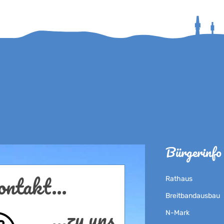
Bürgerinfo
ntakt...
Rathaus
Breitbandausbau
...zu uns
N-Mark