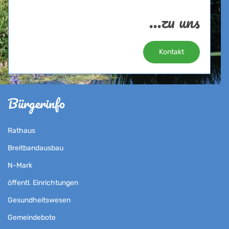
...zu uns
Kontakt
Bürgerinfo
Rathaus
Breitbandausbau
N-Mark
öffentl. Einrichtungen
Gesundheitswesen
Gemeindebote