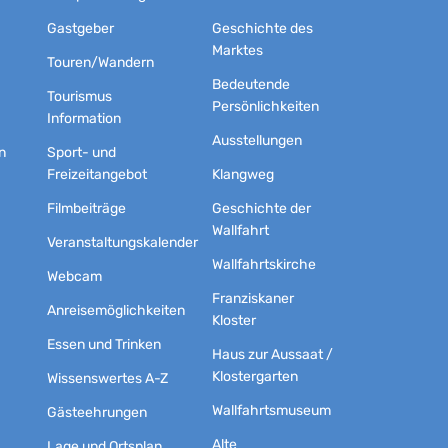
Gastgeber
Geschichte des
Marktes
Touren/Wandern
Bedeutende
Tourismus
Persönlichkeiten
Information
Ausstellungen
n
Sport- und
Freizeitangebot
Klangweg
Filmbeiträge
Geschichte der
Wallfahrt
Veranstaltungskalender
Wallfahrtskirche
Webcam
Franziskaner
Anreisemöglichkeiten
Kloster
Essen und Trinken
Haus zur Aussaat /
Klostergarten
Wissenswertes A-Z
Wallfahrtsmuseum
Gästeehrungen
Alte
Lage und Ortsplan