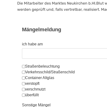
Die Mitarbeiter des Marktes Neukirchen b.Hl.Blut
werden geprüft und, falls vertretbar, realisiert.
Mängelmeldung
ich habe am
folgende Mängel festgestellt
Straßenbeleuchtung
Verkehrsschild/Straßenschild
Container Altglas
verstopft
verschmutzt
überfüllt
Sonstige Mängel