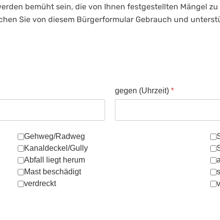
 werden bemüht sein, die von Ihnen festgestellten Mängel z
 Machen Sie von diesem Bürgerformular Gebrauch und unterstü
gegen (Uhrzeit)
*
:
Gehweg/Radweg
Kanaldeckel/Gully
Abfall liegt herum
a
Mast beschädigt
verdreckt