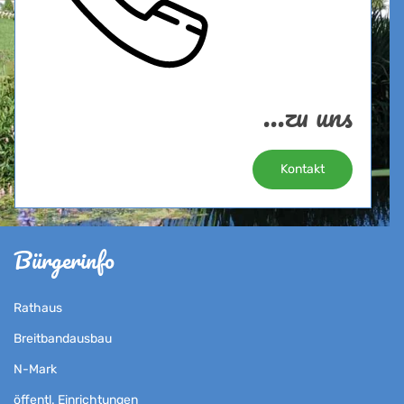
...zu uns
Kontakt
Bürgerinfo
Rathaus
Breitbandausbau
N-Mark
öffentl. Einrichtungen