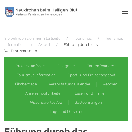
Zum Hauptinhalt springen
Sie befinden sich hier: Startseite
Tourismus
Tourismus
Information
Aktuell
Führung durch das
Wallfahrtsmuseum
Prospektanfrage
Gastgeber
Touren/Wandern
Tourismus Information
Sport- und Freizeitangebot
Filmbeiträge
Veranstaltungskalender
Webcam
Anreisemöglichkeiten
Essen und Trinken
Wissenswertes A-Z
Gästeehrungen
Lage und Ortsplan
Führung durch das