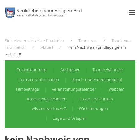
Zum Hauptinhalt springen
Sie befinden sich hier: Startseite
Tourismus
Tourismus
Information
Aktuell
kein Nachweis von Blaualgen im
Naturbad
Prospektanfrage
Gastgeber
Touren/Wandern
Tourismus Information
Sport- und Freizeitangebot
Filmbeiträge
Veranstaltungskalender
Webcam
Anreisemöglichkeiten
Essen und Trinken
Wissenswertes A-Z
Gästeehrungen
Lage und Ortsplan
kein Nachweis von