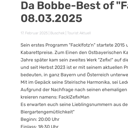
Da Bobbe-Best of "
08.03.2025
17. Februar 2025
| Buschek |
Tourist Aktuell
Sein erstes Programm "Facklfotz'n" startete 2015
Kabarettpreise. Zum Einen den Ostbayerischen Kab
Jahre später kam sein zweites Werk "Zefix!" auf d
und seit Herbst 2023 ist er mit seinem aktuellen 
bedeuten, in ganz Bayern und Österreich unterweg
Mit im Gepäck seine Steirische Harmonika, sei Le
Aufgrund der Nachfrage nach seinen ehemaligen P
kreieren namens: FacklZefixMan
Es erwarten euch seine Lieblingsnummern aus den
Biergartengemütlichkeit"
Beginn: 20:00 Uhr
Einlass: 18:30 Uhr