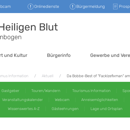
ebcam
Onlinedienste
Bürgermeldung
Prosp
rt und Kultur
Bürgerinfo
Gewerbe und Vere
smus Information
Aktuell
Da Bobbe-Best of "Facklzefixman" a
Gastgeber
Touren/Wandern
Tourismus Information
Spor
Veranstaltungskalender
Webcam
Anreisemöglichkeiten
Wissenswertes A-Z
Gästeehrungen
Lage und Ortsplan