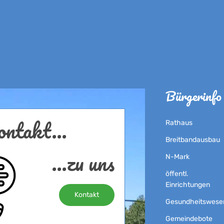
Bürgerinfo
ntakt...
Rathaus
Breitbandausbau
...zu uns
N-Mark
öffentl.
Einrichtungen
Kontakt
Gesundheitswese
Gemeindebote