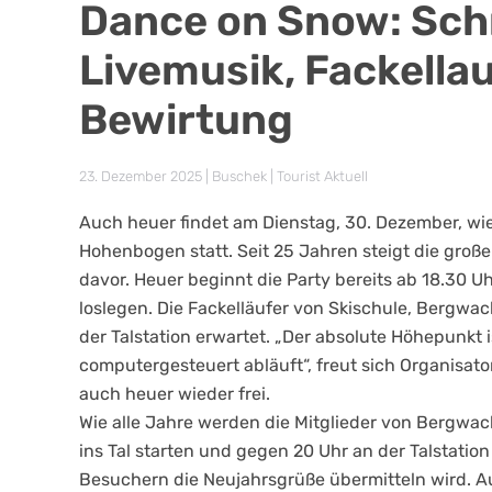
Dance on Snow: Sch
Livemusik, Fackella
Bewirtung
23. Dezember 2025
| Buschek |
Tourist Aktuell
Auch heuer findet am Dienstag,
30. Dezember, wie
Hohenbogen statt. Seit 25 Jahren steigt die große 
davor. Heuer beginnt die Party bereits ab 18.30 U
loslegen. Die Fackelläufer von Skischule, Bergwa
der Talstation erwartet. „Der absolute Höhepunkt 
computergesteuert abläuft“, freut sich Organisator 
auch heuer wieder frei.
Wie alle Jahre werden die Mitglieder von Bergwac
ins Tal starten und gegen 20 Uhr an der Talstatio
Besuchern die Neujahrsgrüße übermitteln wird. A