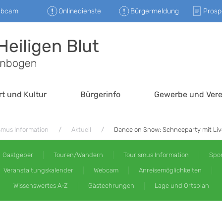
ebcam
Onlinedienste
Bürgermeldung
Prosp
rt und Kultur
Bürgerinfo
Gewerbe und Vere
smus Information
Aktuell
Dance on Snow: Schneeparty mit Live
Gastgeber
Touren/Wandern
Tourismus Information
Spor
Veranstaltungskalender
Webcam
Anreisemöglichkeiten
Wissenswertes A-Z
Gästeehrungen
Lage und Ortsplan