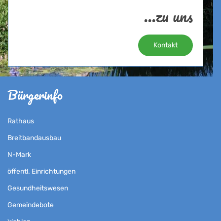
...zu uns
Kontakt
Bürgerinfo
Rathaus
Breitbandausbau
N-Mark
öffentl. Einrichtungen
Gesundheitswesen
Gemeindebote