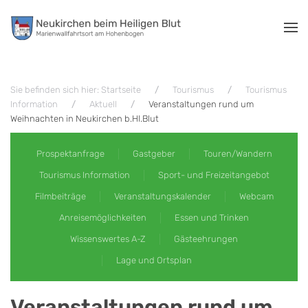
Zum Hauptinhalt springen
Sie befinden sich hier: Startseite
Tourismus
Tourismus
Information
Aktuell
Veranstaltungen rund um
Weihnachten in Neukirchen b.Hl.Blut
Prospektanfrage
Gastgeber
Touren/Wandern
Tourismus Information
Sport- und Freizeitangebot
Filmbeiträge
Veranstaltungskalender
Webcam
Anreisemöglichkeiten
Essen und Trinken
Wissenswertes A-Z
Gästeehrungen
Lage und Ortsplan
Veranstaltungen rund um