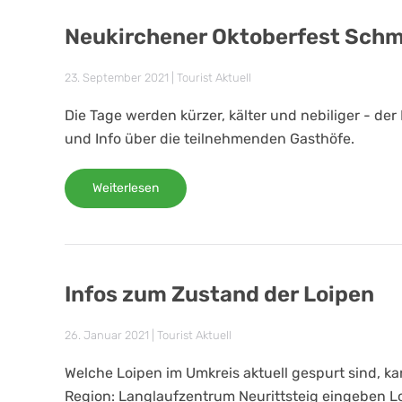
Neukirchener Oktoberfest Sch
23. September 2021
|
Tourist Aktuell
Die Tage werden kürzer, kälter und nebiliger - de
und Info über die teilnehmenden Gasthöfe.
Weiterlesen
Infos zum Zustand der Loipen
26. Januar 2021
|
Tourist Aktuell
Welche Loipen im Umkreis aktuell gespurt sind, 
Region: Langlaufzentrum Neurittsteig eingeben L