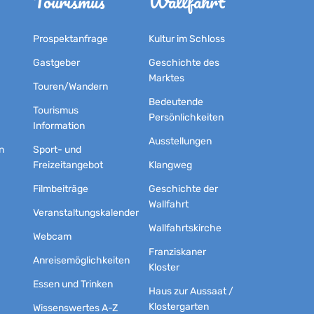
Tourismus
Wallfahrt
Prospektanfrage
Kultur im Schloss
Gastgeber
Geschichte des
Marktes
Touren/Wandern
Bedeutende
Tourismus
Persönlichkeiten
Information
Ausstellungen
n
Sport- und
Freizeitangebot
Klangweg
Filmbeiträge
Geschichte der
Wallfahrt
Veranstaltungskalender
Wallfahrtskirche
Webcam
Franziskaner
Anreisemöglichkeiten
Kloster
Essen und Trinken
Haus zur Aussaat /
Klostergarten
Wissenswertes A-Z