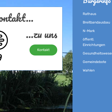
Bürgerinfo
ntakt...
Rathaus
Breitbandausbau
...zu uns
N-Mark
öffentl.
Einrichtungen
Kontakt
Gesundheitswese
Gemeindebote
Wahlen