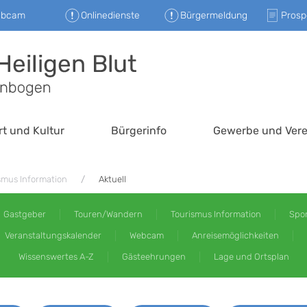
ebcam
Onlinedienste
Bürgermeldung
Prosp
rt und Kultur
Bürgerinfo
Gewerbe und Vere
smus Information
Aktuell
Gastgeber
Touren/Wandern
Tourismus Information
Spor
Veranstaltungskalender
Webcam
Anreisemöglichkeiten
Wissenswertes A-Z
Gästeehrungen
Lage und Ortsplan