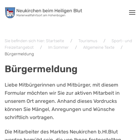
Zum Hauptinhalt springen
Sie befinden sich hier: Startseite
Tourismus
Sport- und
Freizeitangebot
Im Sommer
Allgemeine Texte
Bürgermeldung
Bürgermeldung
Liebe Mitbürgerinnen und Mitbürger, mit diesem
Formular möchten wir Sie zur aktiven Mitarbeit in
unserem Ort anregen. Anhand dieses Vordrucks
können Sie Mängel, Anregungen und Wünsche
schriftlich vortragen.
Die Mitarbeiter des Marktes Neukirchen b.Hl.Blut
werden bemüht sein, die von Ihnen festgestellten