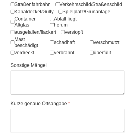
Straßenfahrbahn
Verkehrsschild/Straßenschild
Kanaldeckel/Gully
Spielplatz/Grünanlage
Container
Abfall liegt
Altglas
herum
ausgefallen/flackert
verstopft
Mast
schadhaft
verschmutzt
beschädigt
verdreckt
verbrannt
überfüllt
Sonstige Mängel
Kurze genaue Ortsangabe
*