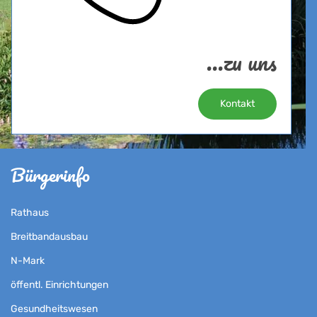
...zu uns
Kontakt
Bürgerinfo
Rathaus
Breitbandausbau
N-Mark
öffentl. Einrichtungen
Gesundheitswesen