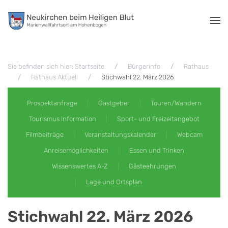
Zum Hauptinhalt springen
Sie befinden sich hier: Startseite
Bürgerinfo
Rathaus
Rathaus Aktuell
Stichwahl 22. März 2026
Prospektanfrage
Gastgeber
Touren/Wandern
Tourismus Information
Sport- und Freizeitangebot
Filmbeiträge
Veranstaltungskalender
Webcam
Anreisemöglichkeiten
Essen und Trinken
Wissenswertes A-Z
Gästeehrungen
Lage und Ortsplan
Stichwahl 22. März 2026