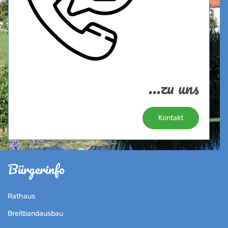
...zu uns
Kontakt
Bürgerinfo
Rathaus
Breitbandausbau