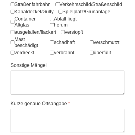
Straßenfahrbahn
Verkehrsschild/Straßenschild
Kanaldeckel/Gully
Spielplatz/Grünanlage
Container
Abfall liegt
Altglas
herum
ausgefallen/flackert
verstopft
Mast
schadhaft
verschmutzt
beschädigt
verdreckt
verbrannt
überfüllt
Sonstige Mängel
Kurze genaue Ortsangabe
*