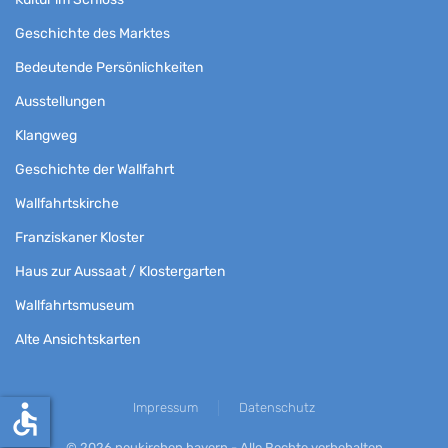
Geschichte des Marktes
Bedeutende Persönlichkeiten
Ausstellungen
Klangweg
Geschichte der Wallfahrt
Wallfahrtskirche
Franziskaner Kloster
Haus zur Aussaat / Klostergarten
Wallfahrtsmuseum
Alte Ansichtskarten
accessible
Impressum
Datenschutz
©
2026
neukirchen.bayern - Alle Rechte vorbehalten