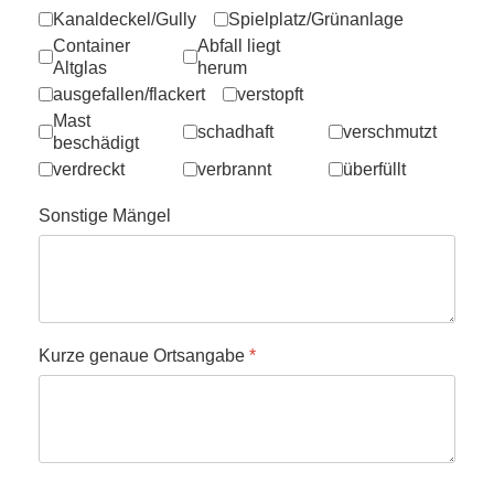
Kanaldeckel/Gully
Spielplatz/Grünanlage
Container
Abfall liegt
Altglas
herum
ausgefallen/flackert
verstopft
Mast
schadhaft
verschmutzt
beschädigt
verdreckt
verbrannt
überfüllt
Sonstige Mängel
Kurze genaue Ortsangabe
*