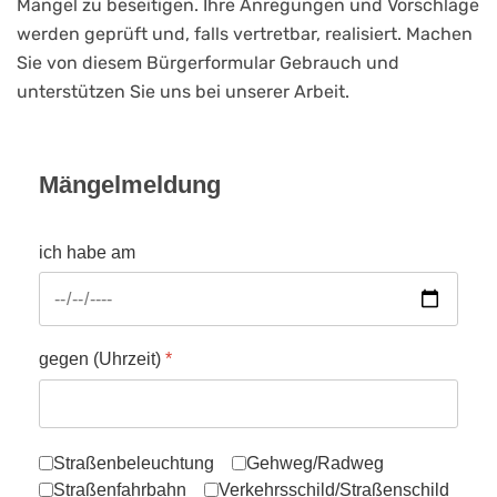
Mängel zu beseitigen. Ihre Anregungen und Vorschläge
werden geprüft und, falls vertretbar, realisiert. Machen
Sie von diesem Bürgerformular Gebrauch und
unterstützen Sie uns bei unserer Arbeit.
Mängelmeldung
ich habe am
gegen (Uhrzeit)
*
folgende Mängel festgestellt:
Straßenbeleuchtung
Gehweg/Radweg
Straßenfahrbahn
Verkehrsschild/Straßenschild