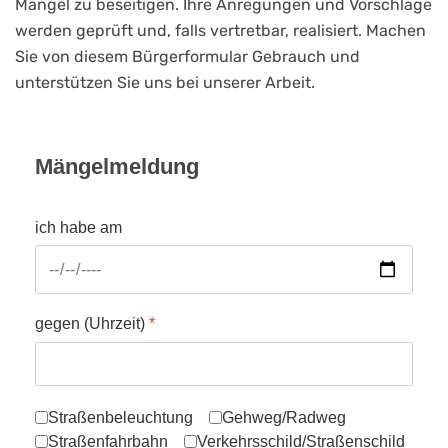
Mängel zu beseitigen. Ihre Anregungen und Vorschläge
werden geprüft und, falls vertretbar, realisiert. Machen
Sie von diesem Bürgerformular Gebrauch und
unterstützen Sie uns bei unserer Arbeit.
Mängelmeldung
ich habe am
gegen (Uhrzeit)
*
folgende Mängel festgestellt:
Straßenbeleuchtung
Gehweg/Radweg
Straßenfahrbahn
Verkehrsschild/Straßenschild