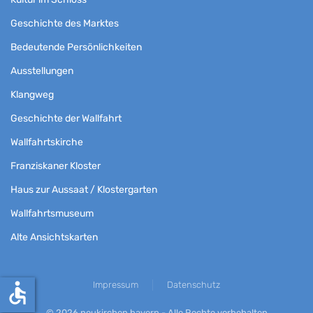
Geschichte des Marktes
Bedeutende Persönlichkeiten
Ausstellungen
Klangweg
Geschichte der Wallfahrt
Wallfahrtskirche
Franziskaner Kloster
Haus zur Aussaat / Klostergarten
Wallfahrtsmuseum
Alte Ansichtskarten
accessible
Impressum
Datenschutz
©
2026
neukirchen.bayern - Alle Rechte vorbehalten