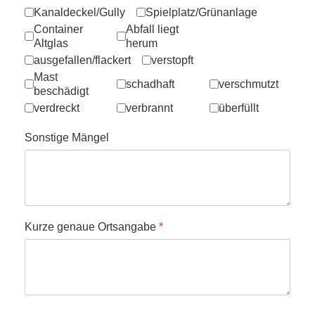
Kanaldeckel/Gully
Spielplatz/Grünanlage
Container
Abfall liegt
Altglas
herum
ausgefallen/flackert
verstopft
Mast
schadhaft
verschmutzt
beschädigt
verdreckt
verbrannt
überfüllt
Sonstige Mängel
Kurze genaue Ortsangabe
*