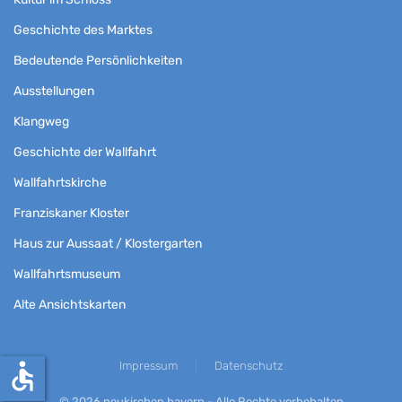
Geschichte des Marktes
Bedeutende Persönlichkeiten
Ausstellungen
Klangweg
Geschichte der Wallfahrt
Wallfahrtskirche
Franziskaner Kloster
Haus zur Aussaat / Klostergarten
Wallfahrtsmuseum
Alte Ansichtskarten
accessible
Impressum
Datenschutz
©
2026
neukirchen.bayern - Alle Rechte vorbehalten