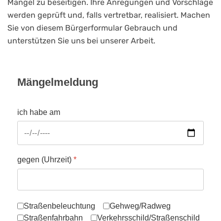
Mängel zu beseitigen. Ihre Anregungen und Vorschläge
werden geprüft und, falls vertretbar, realisiert. Machen
Sie von diesem Bürgerformular Gebrauch und
unterstützen Sie uns bei unserer Arbeit.
Mängelmeldung
ich habe am
gegen (Uhrzeit)
*
folgende Mängel festgestellt:
Straßenbeleuchtung
Gehweg/Radweg
Straßenfahrbahn
Verkehrsschild/Straßenschild