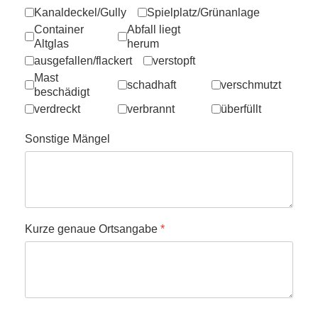
Kanaldeckel/Gully
Spielplatz/Grünanlage
Container
Abfall liegt
Altglas
herum
ausgefallen/flackert
verstopft
Mast
schadhaft
verschmutzt
beschädigt
verdreckt
verbrannt
überfüllt
Sonstige Mängel
Kurze genaue Ortsangabe
*