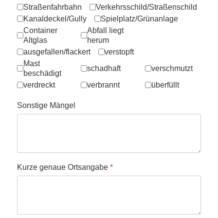
Straßenfahrbahn
Verkehrsschild/Straßenschild
Kanaldeckel/Gully
Spielplatz/Grünanlage
Container
Abfall liegt
Altglas
herum
ausgefallen/flackert
verstopft
Mast
schadhaft
verschmutzt
beschädigt
verdreckt
verbrannt
überfüllt
Sonstige Mängel
Kurze genaue Ortsangabe
*