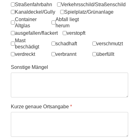
Straßenfahrbahn
Verkehrsschild/Straßenschild
Kanaldeckel/Gully
Spielplatz/Grünanlage
Container
Abfall liegt
Altglas
herum
ausgefallen/flackert
verstopft
Mast
schadhaft
verschmutzt
beschädigt
verdreckt
verbrannt
überfüllt
Sonstige Mängel
Kurze genaue Ortsangabe
*